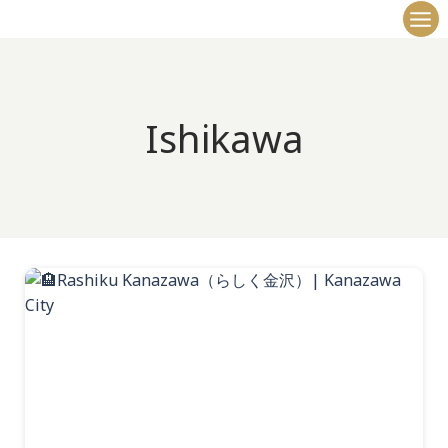
内
容
を
ス
キ
Ishikawa
ッ
プ