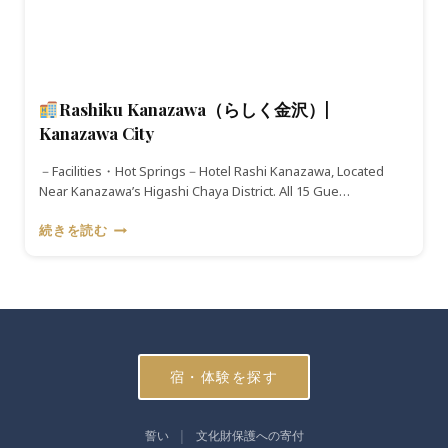
Rashiku Kanazawa（らしく金沢）|
Kanazawa City
－Facilities・Hot Springs－Hotel Rashi Kanazawa, Located
Near Kanazawa’s Higashi Chaya District. All 15 Gue…
続きを読む
RASHIKU
KANAZAWA（ら
し
く
金
沢）|
KANAZAWA
宿・体験を探す
CITY
誓い
文化財保護への寄付