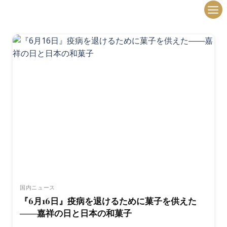
内
容
を
ス
キ
ッ
プ
国内ニュース
『6月16日』疫病を退けるために菓子を供えた
――嘉祥の日と日本の和菓子