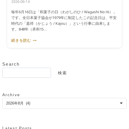
2026-06-14
毎年6月16日は「和菓子の日（わがしのひ / Wagashi No Hi）」
です。全日本菓子協会が1979年に制定したこの記念日は、平安
時代の「嘉祥（かじょう / Kajou）」という行事に由来しま
す。848年（承和15…
『6
続きを読む
月
16
日』
疫
Search
病
検
検索
を
索
退
け
る
Archive
た
ア
め
ー
に
カ
菓
イ
子
を
ブ
Latest Posts