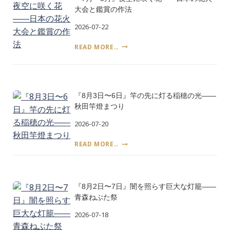
日
を
大会と鑑賞の作法
と
食
平
2026-07-22
べ
和
る
記
『7
READ MORE..
日
念
月〜
は
式
8
い
典
月』
つ、
夜
誰
空
『8月3日〜6日』竿の先に灯る稲穂の光――
が
に
決
秋田竿燈まつり
咲
め
く
2026-07-20
た
花
――
『8
――
READ MORE..
土
月
日
用
3
本
の
日〜
の
丑
6
花
の
『8月2日〜7日』闇を照らす巨大な灯籠――
日』
火
日
青森ねぶた祭
竿
大
の
会
2026-07-18
先
と
に
鑑