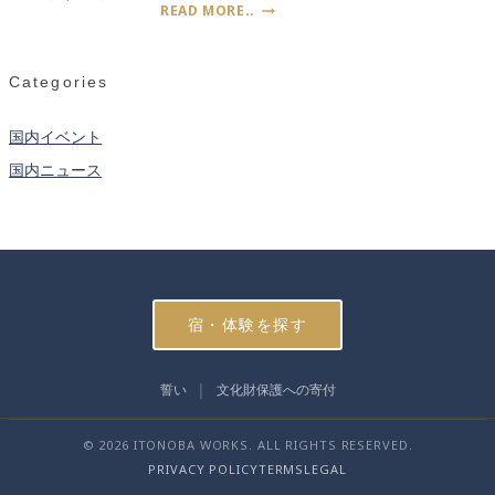
『8
READ MORE..
灯
賞
月
る
の
2
稲
作
日〜
穂
Categories
法
7
の
日』
光
闇
国内イベント
――
を
秋
国内ニュース
照
田
ら
竿
す
燈
巨
ま
大
つ
な
り
灯
籠
宿・体験を探す
――
青
森
誓い
文化財保護への寄付
ね
ぶ
© 2026 ITONOBA WORKS. ALL RIGHTS RESERVED.
た
祭
PRIVACY POLICY
TERMS
LEGAL