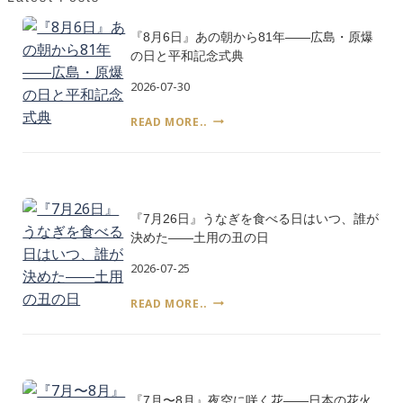
供
え
『8月6日』あの朝から81年――広島・原爆
た
の日と平和記念式典
――
嘉
2026-07-30
祥
の
『8
READ MORE..
日
月
と
6
日』
日
あ
本
の
の
『7月26日』うなぎを食べる日はいつ、誰が
朝
和
か
決めた――土用の丑の日
菓
ら
子
2026-07-25
81
年
『7
READ MORE..
――
月
広
26
島・
日』
原
う
爆
な
の
『7月〜8月』夜空に咲く花――日本の花火
ぎ