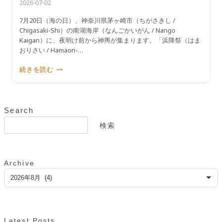
2026-07-02
7月20日（海の日）、神奈川県茅ヶ崎市（ちがさきし /
Chigasaki-Shi）の南湖海岸（なんごかいがん / Nango
Kaigan）に、夜明け前から神輿が集まります。「浜降祭（はま
おりさい / Hamaori-…
『7
続きを読む
月
20
日』
夜
Search
明
検
検索
け
索
の
海
に
Archive
神
ア
輿
ー
が
カ
入
イ
る
――
ブ
Latest Posts