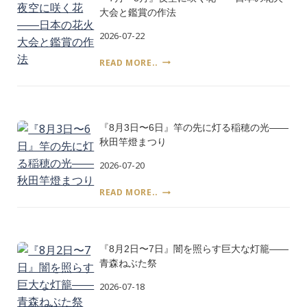
日
を
大会と鑑賞の作法
と
食
平
2026-07-22
べ
和
る
記
『7
READ MORE..
日
念
月〜
は
式
8
い
典
月』
つ、
夜
誰
空
『8月3日〜6日』竿の先に灯る稲穂の光――
が
に
決
秋田竿燈まつり
咲
め
く
2026-07-20
た
花
――
『8
――
READ MORE..
土
月
日
用
3
本
の
日〜
の
丑
6
花
の
『8月2日〜7日』闇を照らす巨大な灯籠――
日』
火
日
青森ねぶた祭
竿
大
の
会
2026-07-18
先
と
に
鑑