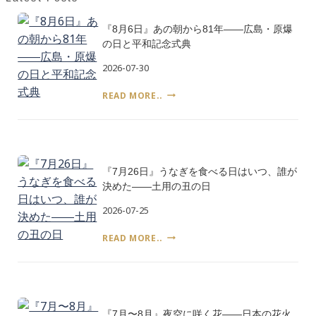
寒
川
『8月6日』あの朝から81年――広島・原爆
神
の日と平和記念式典
社
の
2026-07-30
浜
降
『8
READ MORE..
祭
月
6
日』
あ
の
『7月26日』うなぎを食べる日はいつ、誰が
朝
か
決めた――土用の丑の日
ら
2026-07-25
81
年
『7
READ MORE..
――
月
広
26
島・
日』
原
う
爆
な
の
『7月〜8月』夜空に咲く花――日本の花火
ぎ