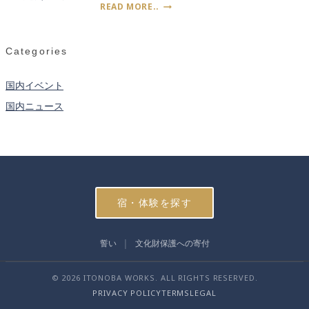
『8
READ MORE..
灯
賞
月
る
の
2
稲
作
日〜
穂
Categories
法
7
の
日』
光
闇
国内イベント
――
を
秋
国内ニュース
照
田
ら
竿
す
燈
巨
ま
大
つ
な
り
灯
籠
宿・体験を探す
――
青
森
誓い
文化財保護への寄付
ね
ぶ
© 2026 ITONOBA WORKS. ALL RIGHTS RESERVED.
た
祭
PRIVACY POLICY
TERMS
LEGAL