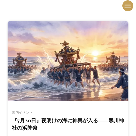
内
容
を
ス
キ
ッ
プ
国内イベント
『7月20日』夜明けの海に神輿が入る――寒川神
社の浜降祭