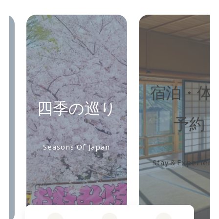
ス
ス
ラ
ラ
イ
イ
ダ
ダ
ー
ー
宿泊・体験
日本の
ア
ア
り
イ
イ
予約
ント
テ
テ
ム
ム
pan
リ
リ
Stay＆Experiences
Event In Ja
ン
ン
ク
ク