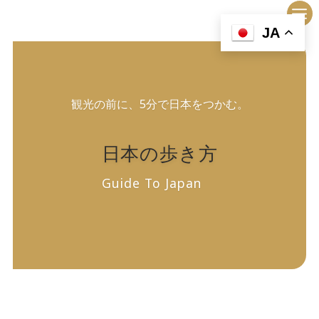
内
容
JA
を
ス
キ
ッ
観光の前に、5分で日本をつかむ。
プ
日本の歩き方
Guide To Japan