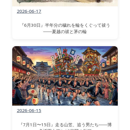
2026-06-17
『6月30日』半年分の穢れを輪をくぐって祓う
――夏越の祓と茅の輪
2026-06-15
『7月1日〜15日』走る山笠、追う男たち――博