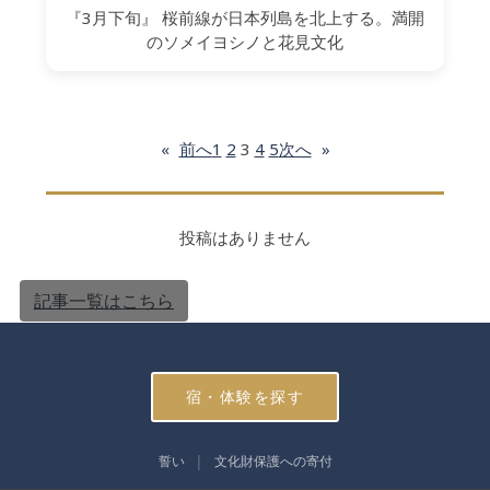
『3月下旬』 桜前線が日本列島を北上する。満開
のソメイヨシノと花見文化
«
前へ
1
2
3
4
5
次へ
»
投稿はありません
記事一覧はこちら
宿・体験を探す
誓い
文化財保護への寄付