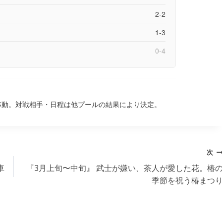
2-2
1-3
0-4
移動。対戦相手・日程は他プールの結果により決定。
次
車
『3月上旬〜中旬』 武士が嫌い、茶人が愛した花。椿
季節を祝う椿まつ