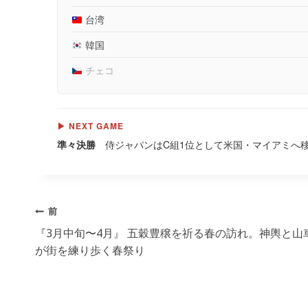
台湾
韓国
チェコ
▶ NEXT GAME
準々決勝
侍ジャパンはC組1位として米国・マイアミへ
投
前
稿
『3月中旬〜4月』 五穀豊穣を祈る春の訪れ。神輿と山
が街を練り歩く春祭り
ナ
ビ