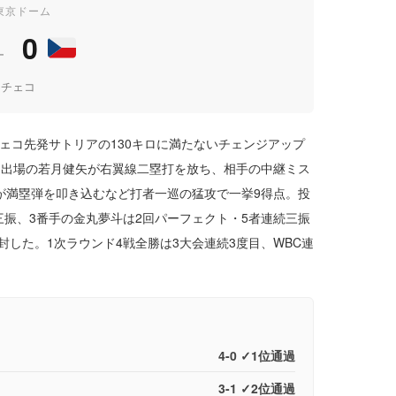
 東京ドーム
0
―
 チェコ
ェコ先発サトリアの130キロに満たないチェンジアップ
中出場の若月健矢が右翼線二塁打を放ち、相手の中継ミス
が満塁弾を叩き込むなど打者一巡の猛攻で一挙9得点。投
奪三振、3番手の金丸夢斗は2回パーフェクト・5者連続三振
封した。1次ラウンド4戦全勝は3大会連続3度目、WBC連
4-0 ✓1位通過
3-1 ✓2位通過