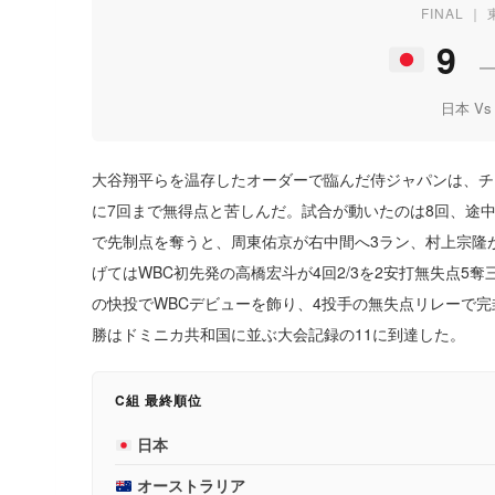
FINAL ｜
9
日本 Vs
大谷翔平らを温存したオーダーで臨んだ侍ジャパンは、チ
に7回まで無得点と苦しんだ。試合が動いたのは8回、途
で先制点を奪うと、周東佑京が右中間へ3ラン、村上宗隆
げてはWBC初先発の高橋宏斗が4回2/3を2安打無失点5
の快投でWBCデビューを飾り、4投手の無失点リレーで完
勝はドミニカ共和国に並ぶ大会記録の11に到達した。
C組 最終順位
日本
オーストラリア