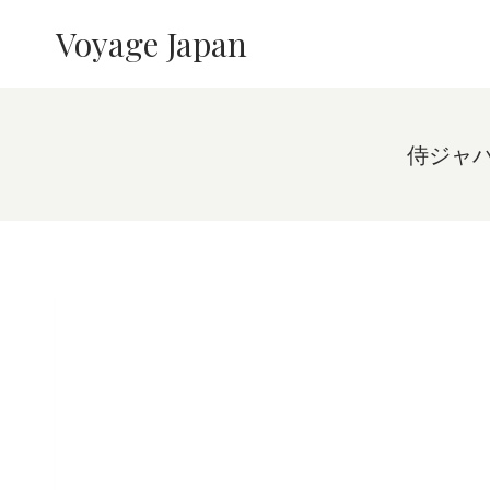
内
Voyage Japan
容
を
ス
キ
ッ
侍ジャパ
プ