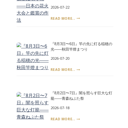
を
日
2026-07-22
食
と
べ
平
『7
る
READ MORE..
和
月〜
日
記
8
は
念
月』
い
式
夜
つ、
典
『8月3日〜6日』竿の先に灯る稲穂の
空
誰
光――秋田竿燈まつり
に
が
咲
決
2026-07-20
く
め
花
た
『8
READ MORE..
――
――
月
日
土
3
本
用
日〜
の
の
6
花
『8月2日〜7日』闇を照らす巨大な灯
丑
日』
火
籠――青森ねぶた祭
の
竿
大
日
の
2026-07-18
会
先
と
に
『8
READ MORE..
鑑
灯
月
賞
る