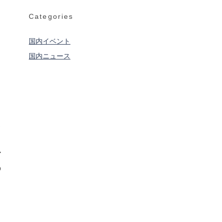
2
の
稲
日〜
作
Categories
穂
7
法
の
日』
光
闇
国内イベント
――
を
国内ニュース
秋
照
田
ら
竿
す
燈
巨
ま
大
つ
な
り
灯
籠
――
青
森
ね
の
ぶ
り
た
祭