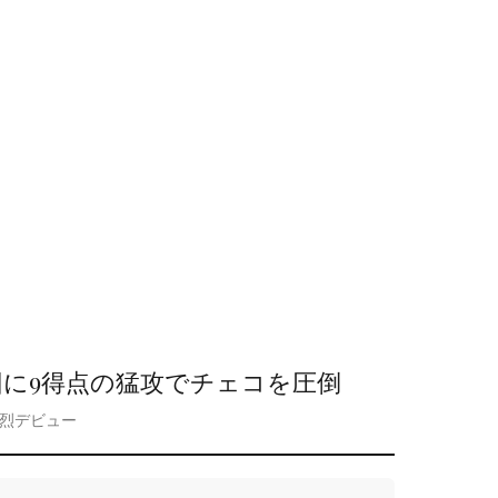
回に9得点の猛攻でチェコを圧倒
鮮烈デビュー