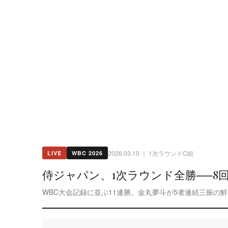
2026.03.10 ｜ 1次ラウンドC組
LIVE
WBC 2026
侍ジャパン、1次ラウンド全勝──8
WBC大会記録に並ぶ11連勝。金丸夢斗が5者連続三振の