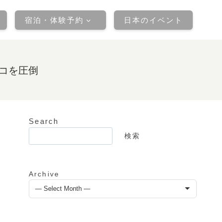
宿泊・体験予約
日本のイベント
ェコを圧倒
Search
検
検索
索
Archive
ア
ー
カ
イ