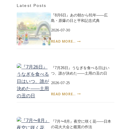
ブ
Latest Posts
『8月6日』あの朝から81年――広
島・原爆の日と平和記念式典
2026-07-30
『8
READ MORE..
月
6
日』
あ
の
『7月26日』うなぎを食べる日はい
朝
つ、誰が決めた――土用の丑の日
か
2026-07-25
ら
81
『7
READ MORE..
年
月
――
26
広
日』
島・
う
原
な
『7月〜8月』夜空に咲く花――日本
爆
ぎ
の花火大会と鑑賞の作法
の