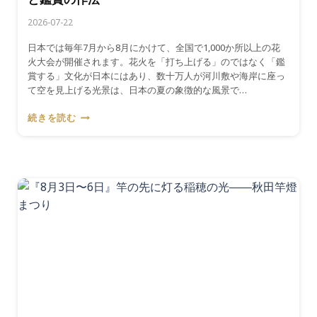
の
2026-07-22
丑
の
日本では毎年7月から8月にかけて、全国で1,000か所以上の花
日
火大会が開催されます。花火を「打ち上げる」のではなく「鑑
賞する」文化が日本にはあり、数十万人が河川敷や海岸に座っ
て空を見上げる光景は、日本の夏の象徴的な風景で…
『7
続きを読む
月〜
8
月』
夜
空
に
咲
く
花
――
日
本
の
花