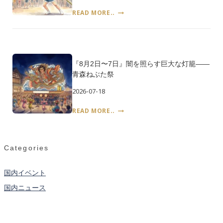
――
――
『8
READ MORE..
土
日
月
用
本
3
の
の
日〜
丑
花
6
の
火
日』
日
大
『8月2日〜7日』闇を照らす巨大な灯籠――
竿
会
青森ねぶた祭
の
と
先
2026-07-18
鑑
に
賞
灯
『8
READ MORE..
の
る
月
作
稲
2
法
穂
日〜
の
7
Categories
光
日』
――
闇
秋
国内イベント
を
田
照
国内ニュース
竿
ら
燈
す
ま
巨
つ
大