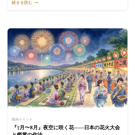
『7
続きを読む
月
26
日』
う
な
ぎ
を
食
べ
る
日
は
い
つ、
誰
が
決
め
た
国内イベント
――
『7月〜8月』夜空に咲く花――日本の花火大会
土
と鑑賞の作法
用