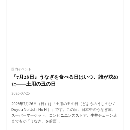
阿
呆
に
見
る
阿
呆
――
徳
島・
阿
波
国内イベント
お
『7月26日』うなぎを食べる日はいつ、誰が決め
ど
た――土用の丑の日
り
の
2026-07-25
400
年
2026年7月26日（日）は「土用の丑の日（どようのうしのひ /
Doyou No Ushi No Hi）」です。この日、日本中のうなぎ屋、
スーパーマーケット、コンビニエンスストア、牛丼チェーン店
までもが「うなぎ」を前面…