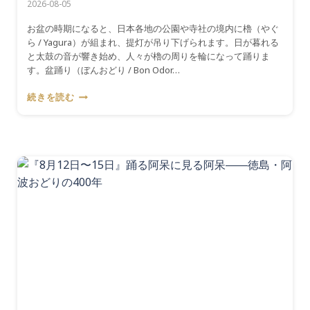
2026-08-05
お盆の時期になると、日本各地の公園や寺社の境内に櫓（やぐ
ら / Yagura）が組まれ、提灯が吊り下げられます。日が暮れる
と太鼓の音が響き始め、人々が櫓の周りを輪になって踊りま
す。盆踊り（ぼんおどり / Bon Odor…
『8
続きを読む
月』
夏
の
夜
に
踊
り、
浴
衣
を
着
る
――
盆
踊