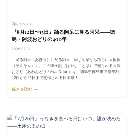
り
と
浴
衣
国内イベント
の
『8月12日〜15日』踊る阿呆に見る阿呆――徳
文
島・阿波おどりの400年
化
2026-07-31
「踊る阿呆（あほう）に見る阿呆、同じ阿呆なら踊らにゃ損損
（そんそん）」。この囃子詞（はやしことば）で知られる阿波
おどり（あわおどり / Awa Odori）は、徳島県徳島市で毎年8月
12日から15日まで開催される日本最大…
『8
続きを読む
月
12
日〜
15
日』
踊
る