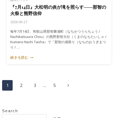
都・
『7月14日』大松明の炎が滝を照らす――那智の
祇
火祭と熊野信仰
園
祭
2026-06-27
と
山
毎年7月14日、和歌山県那智勝浦町（なちかつうらちょう /
鉾
Nachikatsuura-Chou）の熊野那智大社（くまのなちたいしゃ /
巡
Kumano Nachi Taisha）で「那智の扇祭り（なちのおうぎまつ
行
り / …
『7
続きを読む
月
14
日』
大
ペ
松
次
1
2
3
…
5
明
ー
の
の
炎
ジ
ペ
が
滝
ナ
Search
ー
を
検