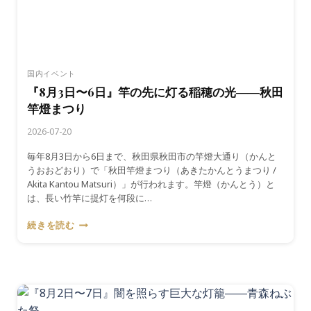
火
大
会
と
鑑
国内イベント
賞
『8月3日〜6日』竿の先に灯る稲穂の光――秋田
の
竿燈まつり
作
法
2026-07-20
毎年8月3日から6日まで、秋田県秋田市の竿燈大通り（かんと
うおおどおり）で「秋田竿燈まつり（あきたかんとうまつり /
Akita Kantou Matsuri）」が行われます。竿燈（かんとう）と
は、長い竹竿に提灯を何段に…
『8
続きを読む
月
3
日〜
6
日』
竿