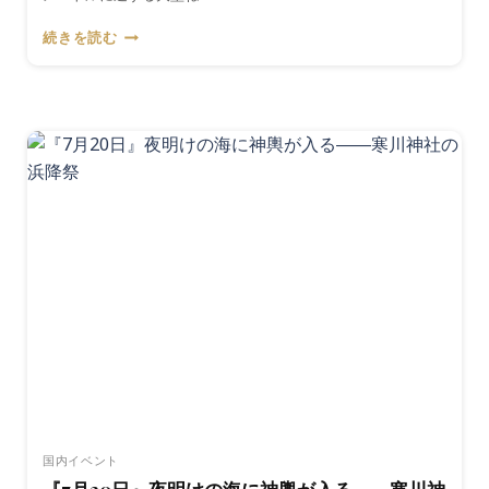
『8
続きを読む
月
2
日〜
7
日』
闇
を
照
ら
す
巨
大
な
灯
籠
――
青
森
ね
国内イベント
ぶ