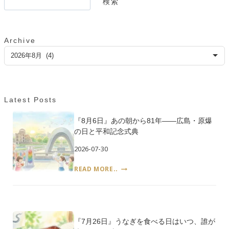
検索
照
ビ
索
ジ
ら
ゲ
す
――
ー
Archive
那
ア
智
シ
ー
の
カ
火
ョ
イ
祭
と
ン
ブ
Latest Posts
熊
野
『8月6日』あの朝から81年――広島・原爆
信
の日と平和記念式典
仰
2026-07-30
『8
READ MORE..
月
6
日』
あ
の
『7月26日』うなぎを食べる日はいつ、誰が
朝