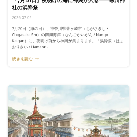
『7月20日』夜明けの海に神輿が入る――寒川神
た
社の浜降祭
祭
2026-07-02
7月20日（海の日）、神奈川県茅ヶ崎市（ちがさきし /
Chigasaki-Shi）の南湖海岸（なんごかいがん / Nango
Kaigan）に、夜明け前から神輿が集まります。「浜降祭（はま
おりさい / Hamaori-…
『7
続きを読む
月
20
日』
夜
明
け
の
海
に
神
輿
が