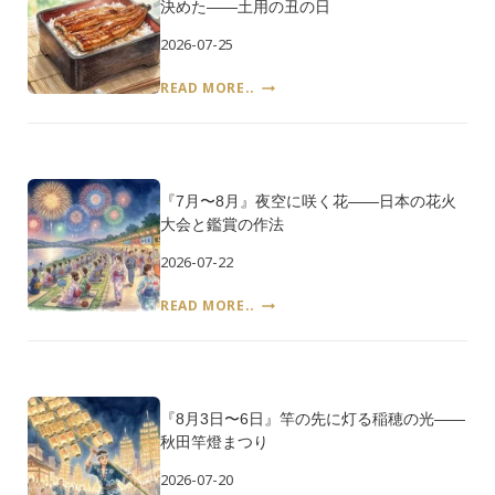
決めた――土用の丑の日
か
ら
2026-07-25
81
年
『7
READ MORE..
――
月
広
26
島・
日』
原
う
爆
な
の
『7月〜8月』夜空に咲く花――日本の花火
ぎ
日
大会と鑑賞の作法
を
と
食
2026-07-22
平
べ
和
る
『7
READ MORE..
記
日
月〜
念
は
8
式
い
月』
典
つ、
夜
誰
空
が
『8月3日〜6日』竿の先に灯る稲穂の光――
に
決
秋田竿燈まつり
咲
め
く
2026-07-20
た
花