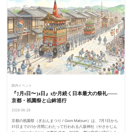
の
「祇
園
祭」
――
地
方
に
受
け
継
が
れ
た
国内イベント
疫
『7月1日〜31日』1か月続く日本最大の祭礼――
病
京都・祇園祭と山鉾巡行
退
散
2026-06-28
の
祈
京都の祇園祭（ぎおんまつり / Gion Matsuri）は、7月1日から
り
31日までの1か月間にわたって行われる八坂神社（やさかじん