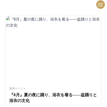
内
容
を
ス
キ
ッ
プ
国内イベント
『8月』夏の夜に踊り、浴衣を着る――盆踊りと
浴衣の文化