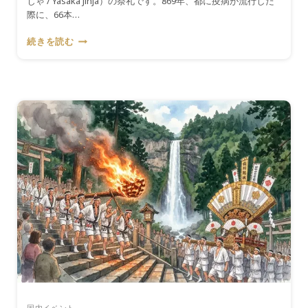
じゃ / Yasaka Jinja）の祭礼です。869年、都に疫病が流行した
際に、66本…
『7
続きを読む
月
1
日〜
31
日』
1
か
月
続
く
日
本
最
大
の
祭
礼
――
京
国内イベント