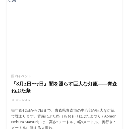
の
先
に
灯
る
稲
穂
の
光
――
秋
田
竿
国内イベント
燈
『8月2日〜7日』闇を照らす巨大な灯籠――青森
ま
ねぶた祭
つ
り
2026-07-18
毎年8月2日から7日まで、青森県青森市の中心部が巨大な灯籠
で埋まります。青森ねぶた祭（あおもりねぶたまつり / Aomori
Nebuta Matsuri）は、高さ5メートル、幅9メートル、奥行き7
メートルに達する大型ね…