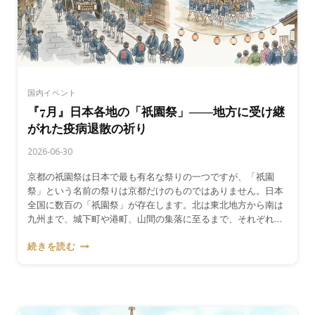
入
る
――
寒
川
神
社
国内イベント
の
『7月』日本各地の「祇園祭」――地方に受け継
浜
がれた疫病退散の祈り
降
祭
2026-06-30
京都の祇園祭は日本で最も有名な祭りの一つですが、「祇園
祭」という名前の祭りは京都だけのものではありません。日本
全国に数百の「祇園祭」が存在します。北は東北地方から南は
九州まで、城下町や港町、山間の集落に至るまで、それぞれ…
『7
続きを読む
月』
日
本
各
地