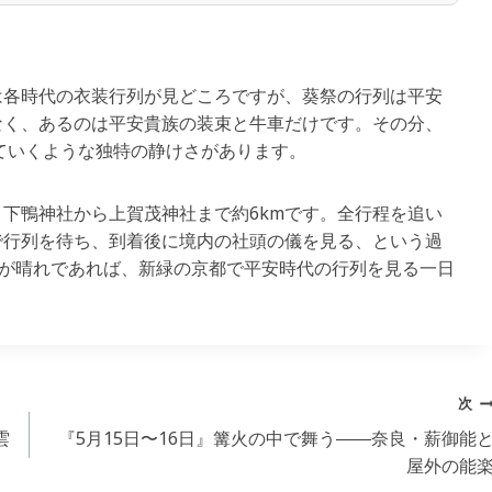
は各時代の衣装行列が見どころですが、葵祭の行列は平安
なく、あるのは平安貴族の装束と牛車だけです。その分、
ぎていくような独特の静けさがあります。
、下鴨神社から上賀茂神社まで約6kmです。全行程を追い
で行列を待ち、到着後に境内の社頭の儀を見る、という過
日が晴れであれば、新緑の京都で平安時代の行列を見る一日
次
雲
『5月15日〜16日』篝火の中で舞う――奈良・薪御能
屋外の能