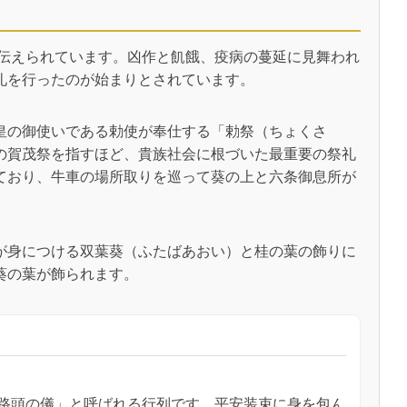
と伝えられています。凶作と飢餓、疫病の蔓延に見舞われ
礼を行ったのが始まりとされています。
皇の御使いである勅使が奉仕する「勅祭（ちょくさ
の賀茂祭を指すほど、貴族社会に根づいた最重要の祭礼
ており、牛車の場所取りを巡って葵の上と六条御息所が
が身につける双葉葵（ふたばあおい）と桂の葉の飾りに
葵の葉が飾られます。
路頭の儀」と呼ばれる行列です。平安装束に身を包ん