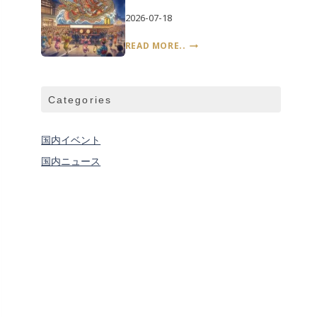
大
の
日
会
2026-07-18
先
と
に
『8
鑑
READ MORE..
灯
月
賞
る
2
の
稲
日〜
作
穂
7
法
Categories
の
日』
光
闇
――
を
国内イベント
秋
照
田
国内ニュース
ら
竿
す
燈
巨
ま
大
つ
な
り
灯
籠
――
青
森
ね
ぶ