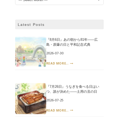
ー
カ
イ
ブ
Latest Posts
『8月6日』あの朝から81年――広
島・原爆の日と平和記念式典
2026-07-30
『8
READ MORE..
月
6
日』
あ
『7月26日』うなぎを食べる日はい
の
つ、誰が決めた――土用の丑の日
朝
か
2026-07-25
ら
81
『7
READ MORE..
年
月
――