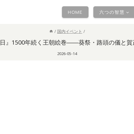
HOME
六つの智慧
/
国内イベント
/
5日』1500年続く王朝絵巻――葵祭・路頭の儀と
2026-05-14