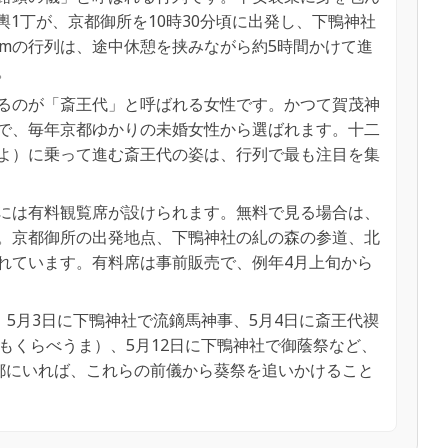
、輿1丁が、京都御所を10時30分頃に出発し、下鴨神社
kmの行列は、途中休憩を挟みながら約5時間かけて進
。
るのが「斎王代」と呼ばれる女性です。かつて賀茂神
で、毎年京都ゆかりの未婚女性から選ばれます。十二
よ）に乗って進む斎王代の姿は、行列で最も注目を集
には有料観覧席が設けられます。無料で見る場合は、
。京都御所の出発地点、下鴨神社の糺の森の参道、北
れています。有料席は事前販売で、例年4月上旬から
、5月3日に下鴨神社で流鏑馬神事、5月4日に斎王代禊
もくらべうま）、5月12日に下鴨神社で御蔭祭など、
都にいれば、これらの前儀から葵祭を追いかけること