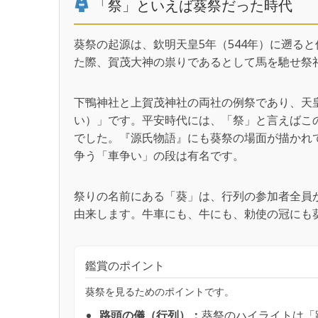
「祭」といえば葵祭だった時代
葵祭の起源は、欽明天皇5年（544年）に遡る
た際、賀茂大神の祟りであるとして馬を馳せ祭
下鴨神社と上賀茂神社の両社の例祭であり、天
い）」です。平安時代には、「祭」と言えばこ
でした。『源氏物語』にも葵祭の場面が描かれ
争う「車争い」の段は有名です。
祭りの名前にある「葵」は、行列の参加者全員
由来します。牛車にも、牛にも、勅使の冠にも
鑑賞のポイント
葵祭を見るためのポイントです。
路頭の儀（行列）：
葵祭のハイライトは「