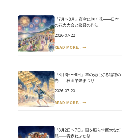
26
広
日』
島・
う
原
『7月〜8月』夜空に咲く花――日本
な
爆
の花火大会と鑑賞の作法
ぎ
の
を
日
2026-07-22
食
と
べ
『7
平
READ MORE..
る
月〜
和
日
8
記
は
月』
念
い
夜
式
つ、
『8月3日〜6日』竿の先に灯る稲穂の
空
典
誰
光――秋田竿燈まつり
に
が
咲
決
2026-07-20
く
め
花
『8
た
READ MORE..
――
月
――
日
3
土
本
日〜
用
の
6
の
花
『8月2日〜7日』闇を照らす巨大な灯
日』
丑
火
籠――青森ねぶた祭
竿
の