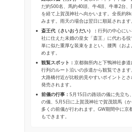
だ約500名、馬約40頭、牛4頭、牛車2台
を経て上賀茂神社へ向かいます。全長約8
みます。雨天の場合は翌日に順延されます
斎王代（さいおうだい）：
行列の中心にい
社に仕えた未婚の皇女「斎王」に代わる役
単に似た重厚な装束をまとい、腰輿（およ
めます。
観覧スポット：
京都御所内と下鴨神社参道
行列のルート沿いの歩道から観覧できます
大路橋付近が比較的見やすいポイントとさ
発売されます。
前儀の行事：
5月15日の路頭の儀に先立ち
の儀、5月5日に上賀茂神社で賀茂競馬（か
多くの前儀が行われます。GW期間中に京
もできます。