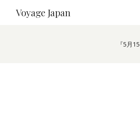
内
Voyage Japan
容
を
ス
キ
ッ
『5月1
プ