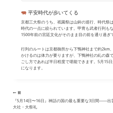
平安時代が歩いてくる
京都三大祭のうち、祇園祭は山鉾の巡行、時代祭
時代の一点に絞られています。甲冑も武者行列も
1500年前の宮廷文化がそのまま目の前を通り過
行列のルートは京都御所から下鴨神社まで約2km
かけるのは体力が要りますが、下鴨神社の糺の森
ごし方であれば半日程度で堪能できます。5月15
になります。
投
前
稿
『5月14日〜16日』神話の国の最も重要な3日間――出
大社・大祭礼
ナ