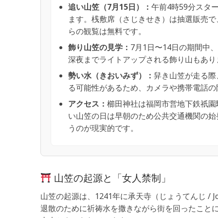
追い山笠（7月15日）：
午前4時59分スタ
ます。桟敷席（さじきせき）は抽選販売で
らの観覧は無料です。
飾り山笠の見学：
7月1日〜14日の期間
深夜までライトアップされる飾り山もあり
勢い水（きおいみず）：
舁き山笠が走る際
る可能性があるため、カメラや携帯電話の
アクセス：
櫛田神社は福岡市営地下鉄祇園駅
い山笠の日は早朝のため公共交通機関の始
うのが現実的です。
山笠の起源と「女人禁制」
山笠の起源は、1241年に承天寺（じょうてんじ / 
退散のために祈祷水を撒きながら街を回ったこと