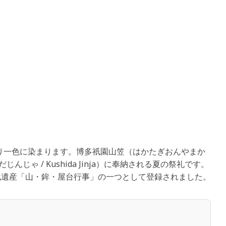
祭り一色に染まります。博多祇園山笠（はかたぎおんやまか
くしだじんじゃ / Kushida Jinja）に奉納される夏の祭礼です。
文化遺産「山・鉾・屋台行事」の一つとして登録されました。