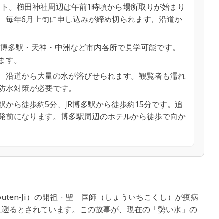
ート。櫛田神社周辺は午前1時頃から場所取りが始まり
、毎年6月上旬に申し込みが締め切られます。沿道か
中、博多駅・天神・中洲など市内各所で見学可能です。
ます。
、沿道から大量の水が浴びせられます。観覧者も濡れ
防水対策が必要です。
から徒歩約5分、JR博多駅から徒歩約15分です。追
発前になります。博多駅周辺のホテルから徒歩で向か
Jouten-Ji）の開祖・聖一国師（しょういちこくし）が疫病
に遡るとされています。この故事が、現在の「勢い水」の