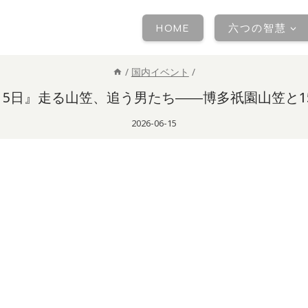
HOME
六つの智慧
/
国内イベント
/
〜15日』走る山笠、追う男たち――博多祇園山笠と1
2026-06-15