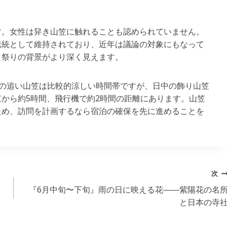
す。女性は舁き山笠に触れることも認められていません。
伝統として維持されており、近年は議論の対象にもなって
、祭りの背景がより深く見えます。
朝の追い山笠は比較的涼しい時間帯ですが、日中の飾り山笠
から約5時間、飛行機で約2時間の距離にあります。山笠
ため、訪問を計画するなら宿泊の確保を先に進めることを
次
『6月中旬〜下旬』雨の日に映える花――紫陽花の名
と日本の寺