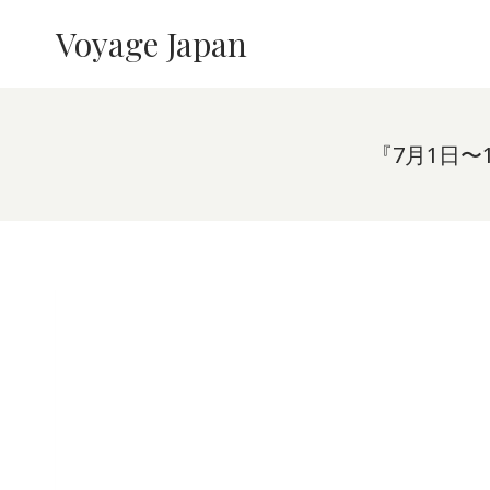
内
Voyage Japan
容
を
ス
キ
ッ
『7月1日
プ