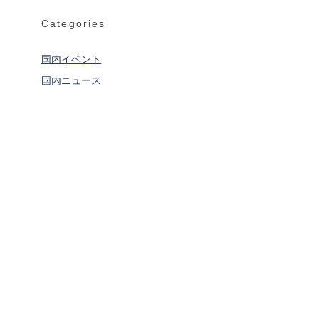
2
の
稲
日〜
作
Categories
穂
7
法
の
日』
光
闇
国内イベント
――
を
国内ニュース
秋
照
田
ら
竿
す
燈
巨
ま
大
つ
な
り
灯
籠
――
青
森
ね
ぶ
た
祭