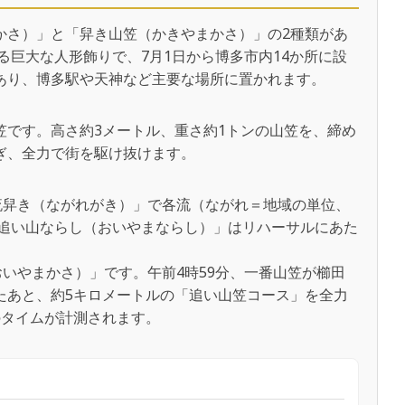
かさ）」と「舁き山笠（かきやまかさ）」の2種類があ
る巨大な人形飾りで、7月1日から博多市内14か所に設
あり、博多駅や天神など主要な場所に置かれます。
笠です。高さ約3メートル、重さ約1トンの山笠を、締め
ぎ、全力で街を駆け抜けます。
流舁き（ながれがき）」で各流（ながれ＝地域の単位、
「追い山ならし（おいやまならし）」はリハーサルにあた
おいやまかさ）」です。午前4時59分、一番山笠が櫛田
たあと、約5キロメートルの「追い山笠コース」を全力
のタイムが計測されます。