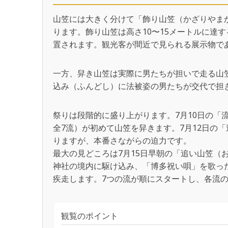
山笠には大きく分けて「飾り山笠（かざりやま
ります。飾り山笠は高さ10〜15メートルに達す
置されます。観光客が間近で見られる展示物で
一方、舁き山笠は実際に男たちが担いで走る山
込み（ふんどし）に法被姿の男たちが交代で担
祭りは段階的に盛り上がります。7月10日の「
全7流）が初めて山笠を舁きます。7月12日の
りますが、本番さながらの迫力です。
最大の見どころは7月15日早朝の「追い山笠（
神社の境内に駆け込み、「博多祝い唄」を歌っ
疾走します。7つの流が順にスタートし、各流
観覧のポイント