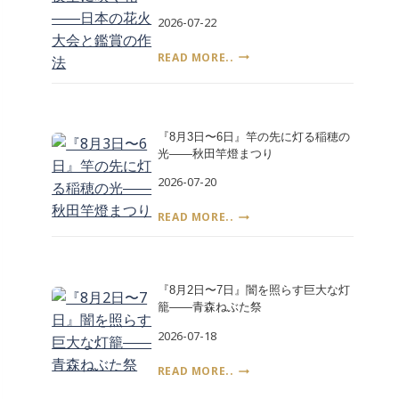
を
日
2026-07-22
食
と
べ
平
『7
る
READ MORE..
和
月〜
日
記
8
は
念
月』
い
式
夜
つ、
典
『8月3日〜6日』竿の先に灯る稲穂の
空
誰
光――秋田竿燈まつり
に
が
咲
決
2026-07-20
く
め
花
た
『8
READ MORE..
――
――
月
日
土
3
本
用
日〜
の
の
6
花
『8月2日〜7日』闇を照らす巨大な灯
丑
日』
火
籠――青森ねぶた祭
の
竿
大
日
の
2026-07-18
会
先
と
に
『8
READ MORE..
鑑
灯
月
賞
る