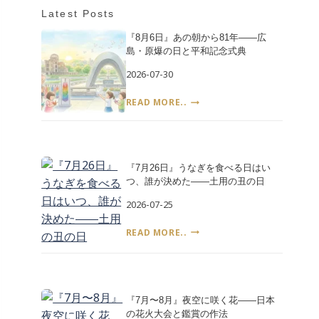
ブ
Latest Posts
『8月6日』あの朝から81年――広
島・原爆の日と平和記念式典
2026-07-30
『8
READ MORE..
月
6
日』
あ
の
『7月26日』うなぎを食べる日はい
朝
つ、誰が決めた――土用の丑の日
か
2026-07-25
ら
81
『7
READ MORE..
年
月
――
26
広
日』
島・
う
原
な
『7月〜8月』夜空に咲く花――日本
爆
ぎ
の花火大会と鑑賞の作法
の