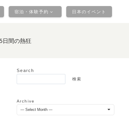
宿泊・体験予約
日本のイベント
5日間の熱狂
Search
検
検索
索
Archive
ア
ー
カ
イ