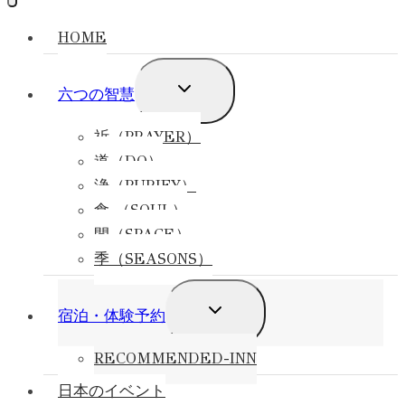
HOME
子
六つの智慧
メ
ニ
祈（PRAYER）
ュ
道（DO）
ー
を
浄（PURIFY）
切
食 （SOUL）
り
間（SPACE）
替
え
季（SEASONS）
る
子
宿泊・体験予約
メ
ニ
RECOMMENDED-INN
ュ
ー
日本のイベント
を