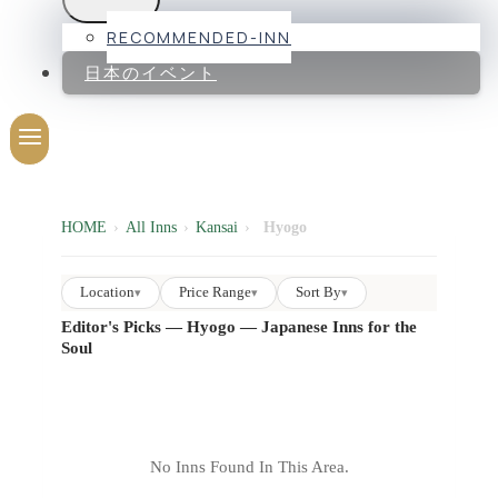
RECOMMENDED-INN
日本のイベント
HOME
›
All Inns
›
Kansai
›
Hyogo
Location
Price Range
Sort By
▾
▾
▾
Editor's Picks — Hyogo — Japanese Inns for the
Soul
No Inns Found In This Area.