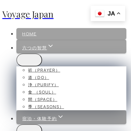
Voyage Japan
内
JA
容
を
ス
HOME
キ
六つの智慧
ッ
プ
祈（PRAYER）
道（DO）
浄（PURIFY）
食 （SOUL）
間（SPACE）
季（SEASONS）
宿泊・体験予約